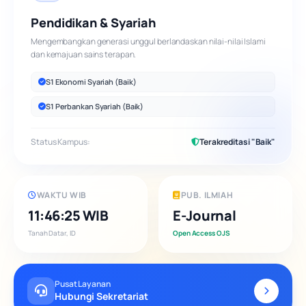
Pendidikan & Syariah
Mengembangkan generasi unggul berlandaskan nilai-nilai Islami
dan kemajuan sains terapan.
S1 Ekonomi Syariah (Baik)
S1 Perbankan Syariah (Baik)
Status Kampus:
Terakreditasi "Baik"
WAKTU WIB
PUB. ILMIAH
11:46:25 WIB
E-Journal
Tanah Datar, ID
Open Access OJS
Pusat Layanan
Hubungi Sekretariat