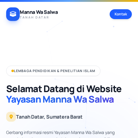
Manna Wa Salwa
Kontak
TANAH DATAR
Informasi Kontak
Yayasan Manna Wa Salwa
ALAMAT SEKRETARIAT
Komplek. PPM. Nurul Ikhlas, Nagari Panyalaian, Kec.
Sepuluh Koto, Kab. Tanah Datar, Provinsi Sumatera Barat
LEMBAGA PENDIDIKAN & PENELITIAN ISLAM
EMAIL RESMI
Salin
stesmannawasalwa@gmail.com
Selamat Datang di Website
Yayasan Manna Wa Salwa
LAYANAN INFORMASI / WA
Salin
085381730087
Tanah Datar, Sumatera Barat
Gerbang informasi resmi Yayasan Manna Wa Salwa yang